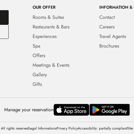
OUR OFFER
INFORMATION &
Rooms & Suites
Contact
Restaurants & Bars
Careers
Experiences
Travel Agents
Spa
Brochures
Offers
Meetings & Events
Gallery
Gifts
Manage your reservation
All rights reserved
Legal Informations
Privacy Policy
Accessibility: partially compliant
Site