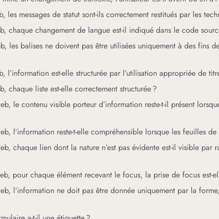
les messages de statut sont-ils correctement restitués par les tech
 chaque changement de langue est-il indiqué dans le code source (
les balises ne doivent pas être utilisées uniquement à des fins de
’information est-elle structurée par l’utilisation appropriée de titr
 chaque liste est-elle correctement structurée ?
le contenu visible porteur d’information reste-t-il présent lorsque 
 l’information reste-t-elle compréhensible lorsque les feuilles de s
 chaque lien dont la nature n’est pas évidente est-il visible par r
 pour chaque élément recevant le focus, la prise de focus est-ell
, l’information ne doit pas être donnée uniquement par la forme, t
laire a-t-il une étiquette ?