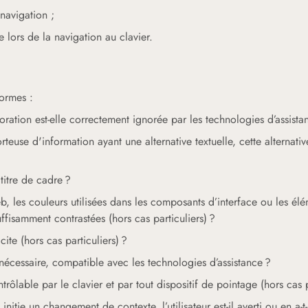
navigation ;
lors de la navigation au clavier.
formes :
ation est-elle correctement ignorée par les technologies d’assista
use d'information ayant une alternative textuelle, cette alternative
titre de cadre ?
 les couleurs utilisées dans les composants d’interface ou les élé
uffisamment contrastées (hors cas particuliers) ?
cite (hors cas particuliers) ?
i nécessaire, compatible avec les technologies d’assistance ?
ntrôlable par le clavier et par tout dispositif de pointage (hors cas p
nitie un changement de contexte, l’utilisateur est-il averti ou en a-t-