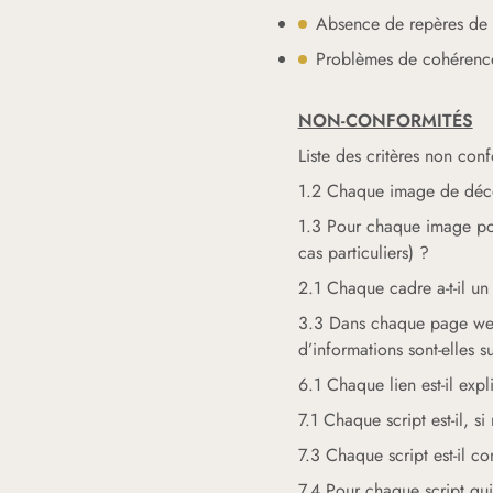
Absence de repères de 
Problèmes de cohérence 
NON-CONFORMITÉS
Liste des critères non con
1.2 Chaque image de décor
1.3 Pour chaque image porte
cas particuliers) ?
2.1 Chaque cadre a-t-il un 
3.3 Dans chaque page web,
d’informations sont-elles s
6.1 Chaque lien est-il expli
7.1 Chaque script est-il, s
7.3 Chaque script est-il co
7.4 Pour chaque script qui i