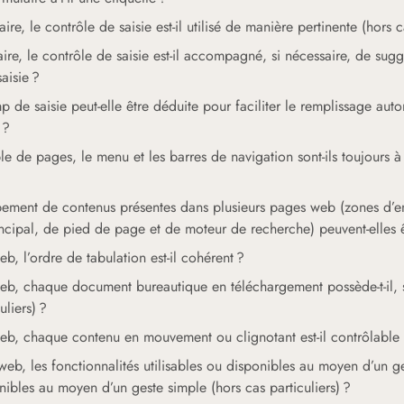
e, le contrôle de saisie est-il utilisé de manière pertinente (hors ca
re, le contrôle de saisie est-il accompagné, si nécessaire, de sugges
aisie ?
mp de saisie peut-elle être déduite pour faciliter le remplissage a
 ?
 de pages, le menu et les barres de navigation sont-ils toujours 
ement de contenus présentes dans plusieurs pages web (zones d’en-
ncipal, de pied de page et de moteur de recherche) peuvent-elles êt
 l’ordre de tabulation est-il cohérent ?
, chaque document bureautique en téléchargement possède-t-il, si
uliers) ?
, chaque contenu en mouvement ou clignotant est-il contrôlable par
b, les fonctionnalités utilisables ou disponibles au moyen d’un g
nibles au moyen d’un geste simple (hors cas particuliers) ?