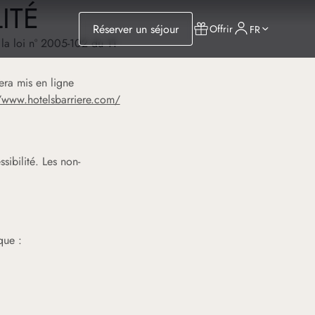
ITÉ
Réserver un séjour
Offrir
FR
 la loi n° 2005-102 du 11
sera mis en ligne
//www.hotelsbarriere.com/
sibilité. Les non-
que :