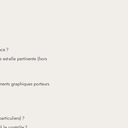
nce ?
 est-elle pertinente (hors
ments graphiques porteurs
articuliers) ?
il le contrôle ?