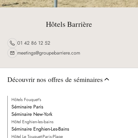
Deauville
Hôtels Barrière
Joyau de la Côte Fleurie, Deauville offre une subtile
alliance entre charme normand et ambiance chic, à deux
01 42 86 12 52
heures de Paris.
meetings@groupebarriere.com
Découvrir la destination
Découvrir nos offres de séminaires
Hôtels Fouquet's
Séminaire Paris
Séminaire New-York
Hôtel Enghien-les-bains
Séminaire Enghien-Les-Bains
Hôtel Le Touquet-Paris-Plage