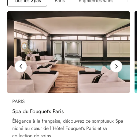
Tous les Spas
Paris
Enghien-les-Bains
New 
PARIS
Spa du Fouquet's Paris
Élégance à la française, découvrez ce somptueux Spa
niché au cœur de l'Hôtel Fouquet's Paris et sa
collection de soins.