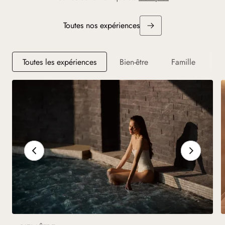
Toutes nos expériences
Toutes les expériences
Bien-être
Famille
S