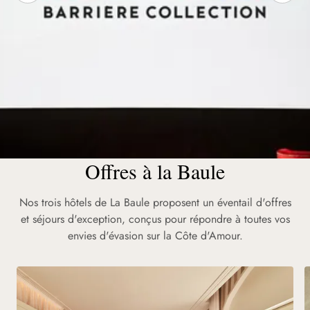
Offres à la Baule
Ciné-Club Barrière Collection :
Nos trois hôtels de La Baule proposent un éventail d'offres
le grand écran s'invite dans nos
et séjours d'exception, conçus pour répondre à toutes vos
hôtels cet été
envies d'évasion sur la Côte d'Amour.
En juillet, nos hôtels se transforment en salles obscures
d'exception. Avant-premières, dédicaces et projections
exclusives à La Baule.