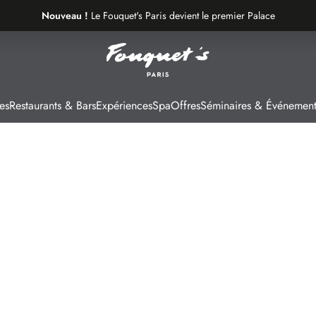
Nouveau !
Le Fouquet's Paris devient le premier Palace
de la plus belle avenue du monde.
es
Restaurants & Bars
Expériences
Spa
Offres
Séminaires & Événement