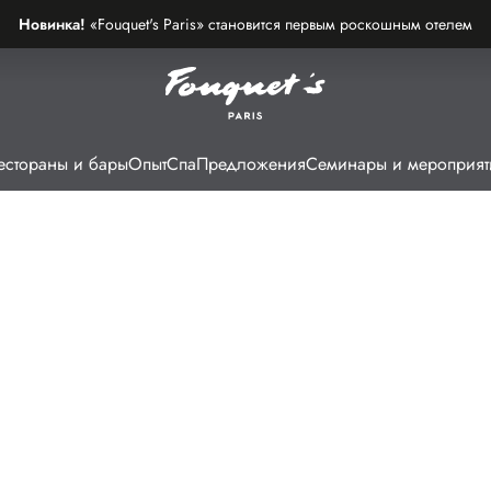
Новинка!
«Fouquet's Paris» становится первым роскошным отелем
на самом красивом проспекте в мире
естораны и бары
Опыт
Спа
Предложения
Семинары и мероприят