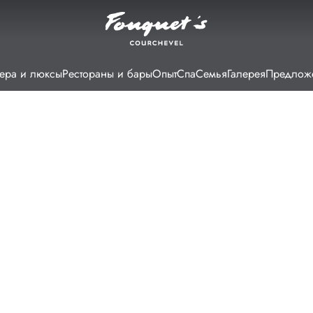
ера и люксы
Рестораны и бары
Опыт
Спа
Семья
Галерея
Предлож