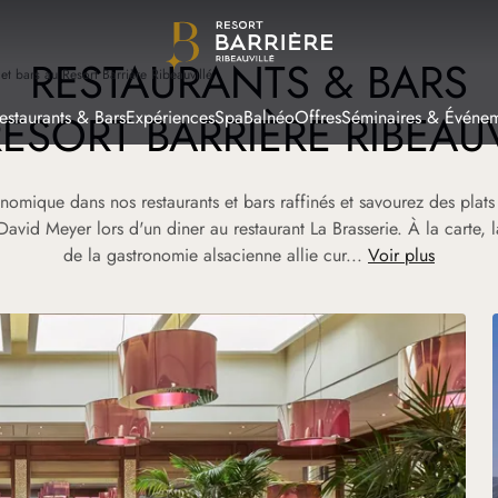
R
ESTAURANTS & BARS
 et bars au Resort Barrière Ribeauvillé
ESORT BARRIÈRE RIBEAU
estaurants & Bars
Expériences
Spa
Balnéo
Offres
Séminaires & Événem
nomique dans nos restaurants et bars raffinés et savourez des pla
avid Meyer lors d'un diner au restaurant La Brasserie. À la carte, la
de la gastronomie alsacienne allie cur...
Voir plus