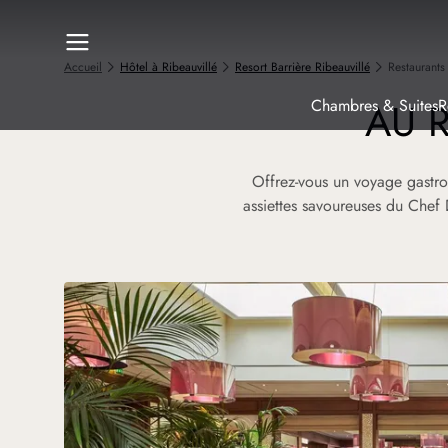
Accueil
Hôtel à Ribeauvillé
Resort Barrière Ribeauvillé
Restaurants
AU R
Chambres & Suites
R
Offrez-vous un voyage gastro
assiettes savoureuses du Chef D