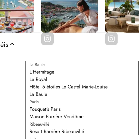
éis
La Baule
L'Hermitage
Le Royal
Hôtel 5 étoiles Le Castel Marie-Louise
La Baule
Paris
Fouquet's Paris
Maison Barrière Vendôme
Ribeauvillé
Resort Barrière Ribeauvillé
Lille