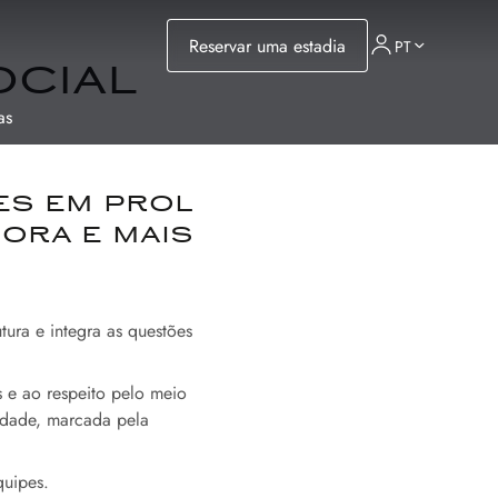
Reservar uma estadia
PT
ocial
as
es em prol
dora e mais
tura e integra as questões
 e ao respeito pelo meio
idade, marcada pela
quipes.