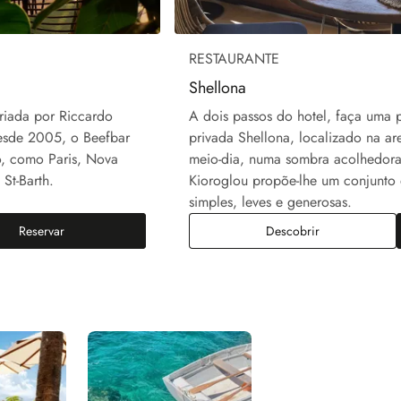
RESTAURANTE
Shellona
criada por Riccardo
A dois passos do hotel, faça uma 
esde 2005, o Beefbar
privada Shellona, localizado na ar
o, como Paris, Nova
meio-dia, numa sombra acolhedora,
St-Barth.
Kioroglou propõe-lhe um conjunto 
simples, leves e generosas.
Reservar
Descobrir