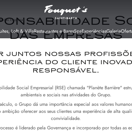
onsabilidade S
al das Empresas
uítes, Loft & Villa
Restaurantes e Bares
Spa
Experiências
Galeria
Ofert
das Empresas
r juntos nossas profissõ
eriência do cliente inova
responsável.
ilidade Social Empresarial (RSE) chamada "Planète Barrière" estru
ambientais e sociais nas atividades do Grupo.
éculo, o Grupo dá uma importância especial aos valores humanos
 ambição oferecer aos seus clientes uma experiência de alta qual
convivialidade.
rocesso é liderado pela Governança e incorporado por todas as e