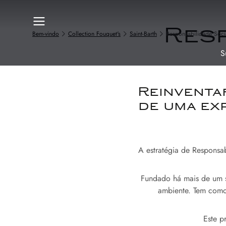
Resp
Bem-vindo
Collection Fouquet's
Saint-Barth
Responsabilidade Soci
S
Reinventa
de uma exp
A estratégia de Responsab
Fundado há mais de um s
ambiente. Tem como
Este p