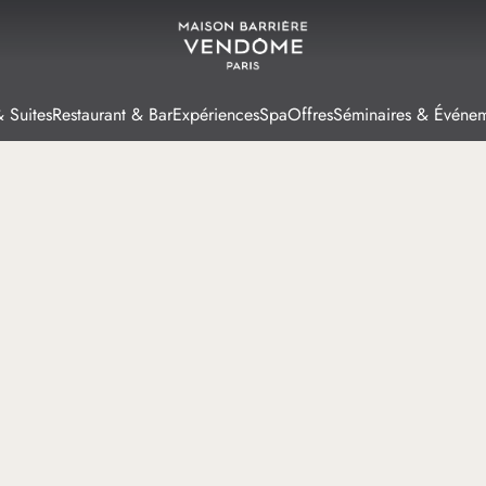
 Suites
Restaurant & Bar
Expériences
Spa
Offres
Séminaires & Événe