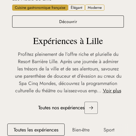
Cuisine gastronomique française
Élégant
Moderne
Les Hauts de Lille
Découvrir
Expériences à Lille
Profitez pleinement de l’offre riche et plurielle du
Resort Barrière Lille. Après une journée à admirer
les trésors de la ville et de ses alentours, savourez
une parenthèse de douceur et d’évasion au creux du
Spa Cinq Mondes, découvrez la programmation
culturelle du théâtre ou laissez-vous emp...
Voir plus
Toutes nos expériences
Toutes les expériences
Bien-être
Sport
Div