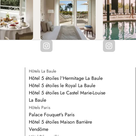
ds classiques
de la criée à
sort Barrière La
Hôtels La Baule
Hôtel 5 étoiles l'Hermitage La Baule
Hôtel 5 étoiles le Royal La Baule
Hôtel 5 étoiles Le Castel Marie-Louise
La Baule
Hôtels Paris
Palace Fouquet's Paris
Hôtel 5 étoiles Maison Barrière
Vendôme