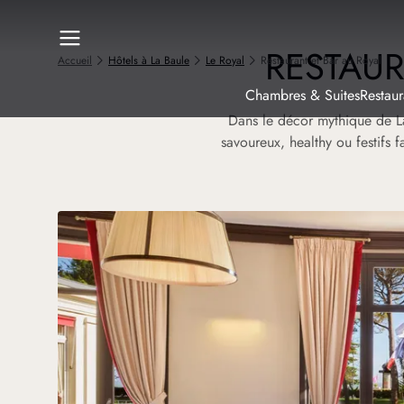
R
ESTAUR
Accueil
Hôtels à La Baule
Le Royal
Restaurant et Bar au Royal
Chambres & Suites
Restaur
Dans le décor mythique de La
savoureux, healthy ou festifs f