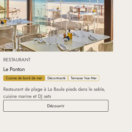
RESTAURANT
Le Ponton
Cuisine de bord de mer
Décontracté
Terrasse Vue Mer
Restaurant de plage à La Baule pieds dans le sable,
cuisine marine et DJ sets
Le Ponton
Découvrir