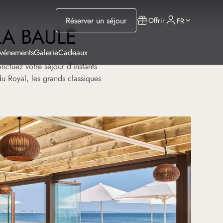
Réserver un séjour
Offrir
FR
LA BAULE
Événements
Galerie
Cadeaux
ctuez votre séjour d’instants
 du Royal, les grands classiques