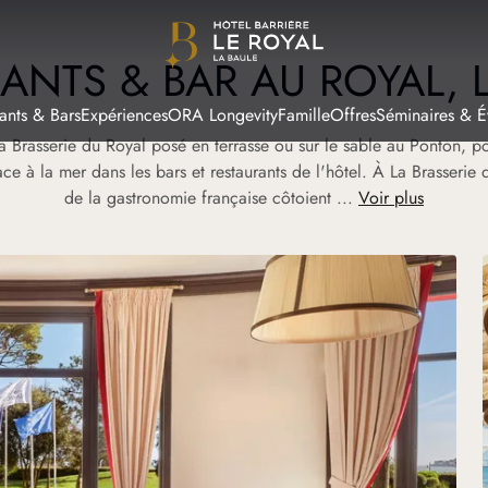
ANTS & BAR AU ROYAL, 
ants & Bars
Expériences
ORA Longevity
Famille
Offres
Séminaires & 
 Brasserie du Royal posé en terrasse ou sur le sable au Ponton, pon
ace à la mer dans les bars et restaurants de l'hôtel. À La Brasserie
de la gastronomie française côtoient ...
Voir plus