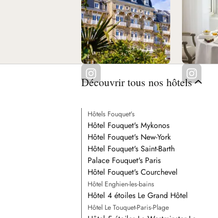
gastronomique sophistiquée au Castel Marie-Louise, gran
français au Fouquet's du Royal ou fraîcheur des produits 
Voir tous nos restaurants
l'Eden Beach... Découvrez les 9 restaurants et bars du Re
Baule.
Découvrir tous nos hôtels
Hôtels Fouquet's
Hôtel Fouquet's Mykonos
Hôtel Fouquet's New-York
Hôtel Fouquet's Saint-Barth
Palace Fouquet's Paris
Hôtel Fouquet's Courchevel
Hôtel Enghien-les-bains
Hôtel 4 étoiles Le Grand Hôtel
Hôtel Le Touquet-Paris-Plage