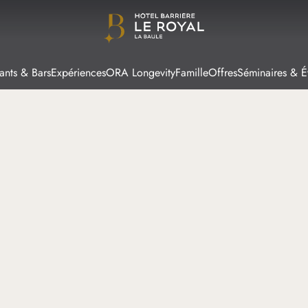
ants & Bars
Expériences
ORA Longevity
Famille
Offres
Séminaires & 