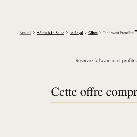
Accueil
Hôtels à La Baule
Le Royal
Offres
Tarif Avant-Première
Réservez à l'avance et profite
Cette offre comp
L'hébergement jusqu'à -30%
Sur votre réservation anticipée
Les petits-déjeuners
L'accès aux espaces bien-être et sportif