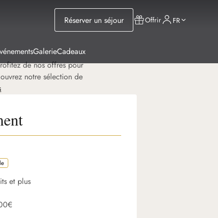
Réserver un séjour
Offrir
FR
Événements
Galerie
Cadeaux
ofitez de nos offres pour
écouvrez notre sélection de
s
ment
le
ts et plus
100€