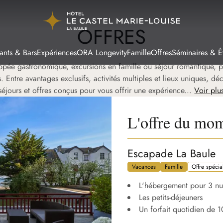
OFFRES
ants & Bars
Expériences
ORA Longevity
Famille
Offres
Séminaires & 
ppée gastronomique, excursions en famille ou séjour romantique, pr
. Entre avantages exclusifs, activités multiples et lieux uniques, d
séjours et offres conçus pour vous offrir une expérience...
Voir plu
L'offre du mo
Escapade La Baule
Vacances
Famille
Offre spécia
L'hébergement pour 3 nui
Les petits-déjeuners
Un forfait quotidien de 