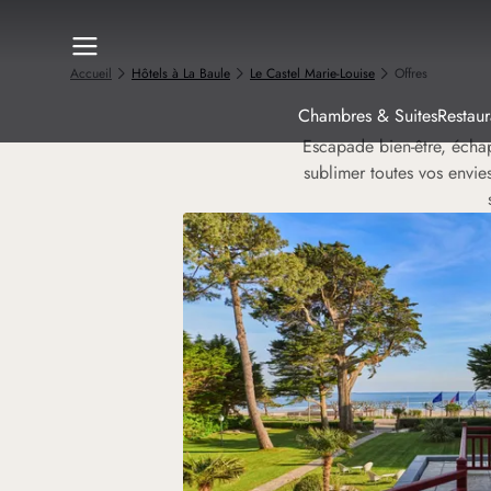
Accueil
Hôtels à La Baule
Le Castel Marie-Louise
Offres
Chambres & Suites
Restaur
Escapade bien-être, écha
sublimer toutes vos envies