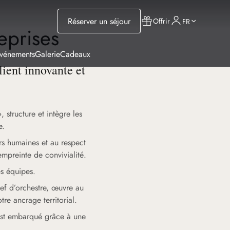
Réserver un séjour
Offrir
FR
eprises
Événements
Galerie
Cadeaux
ient innovante et
 structure et intègre les
e.
rs humaines et au respect
empreinte de convivialité.
s équipes.
hef d’orchestre, œuvre au
tre ancrage territorial.
s est embarqué grâce à une