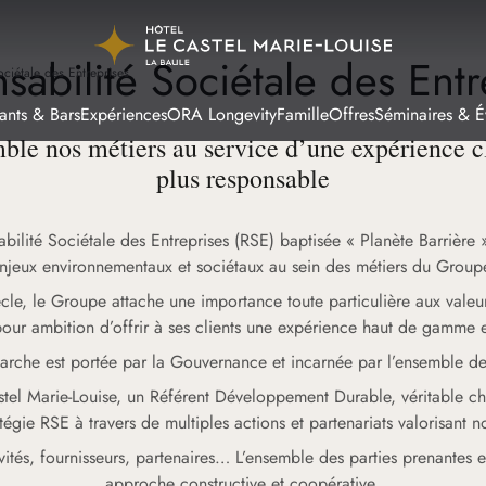
sabilité Sociétale des Entr
ciétale des Entreprises
ants & Bars
Expériences
ORA Longevity
Famille
Offres
Séminaires & 
ble nos métiers au service d’une expérience cl
plus responsable
bilité Sociétale des Entreprises (RSE) baptisée « Planète Barrière »,
njeux environnementaux et sociétaux au sein des métiers du Group
iècle, le Groupe attache une importance toute particulière aux valeu
pour ambition d’offrir à ses clients une expérience haut de gamme 
arche est portée par la Gouvernance et incarnée par l’ensemble de
stel Marie-Louise, un Référent Développement Durable, véritable c
égie RSE à travers de multiples actions et partenariats valorisant no
ivités, fournisseurs, partenaires… L’ensemble des parties prenante
approche constructive et coopérative.