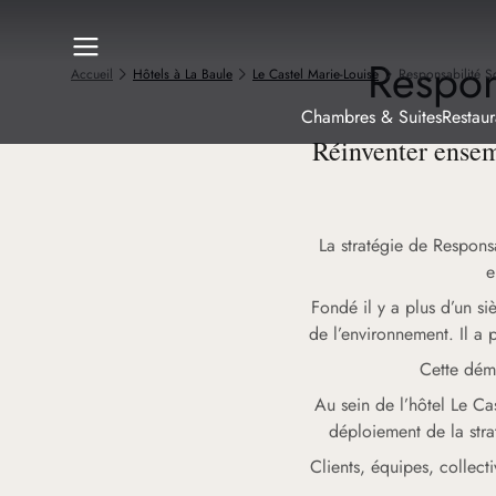
Respon
Accueil
Hôtels à La Baule
Le Castel Marie-Louise
Responsabilité So
Chambres & Suites
Restaur
Réinventer ensem
La stratégie de Responsa
e
Fondé il y a plus d’un s
de l’environnement. Il a 
Cette dém
Au sein de l’hôtel Le Ca
déploiement de la strat
Clients, équipes, collect