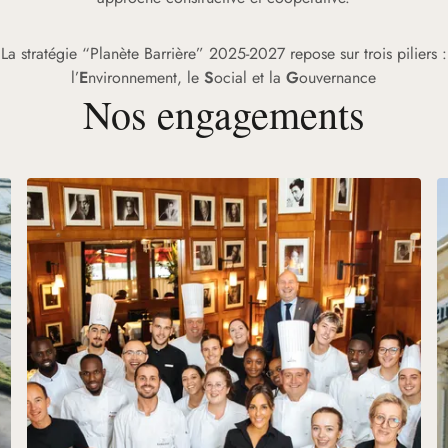
La stratégie “Planète Barrière” 2025-2027 repose sur trois piliers :
l’
E
nvironnement, le
S
ocial et la
G
ouvernance
Nos engagements