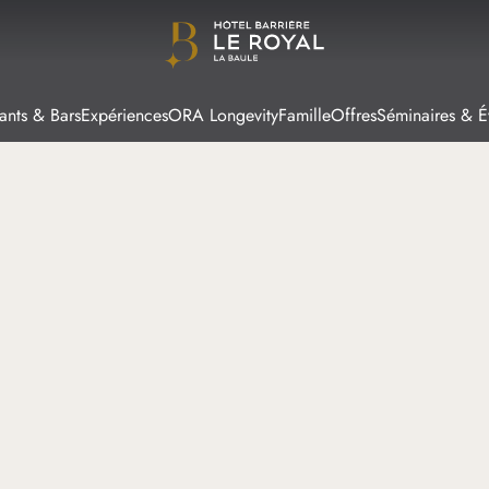
ants & Bars
Expériences
ORA Longevity
Famille
Offres
Séminaires & 