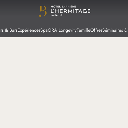
ts & Bars
Expériences
Spa
ORA Longevity
Famille
Offres
Séminaires &