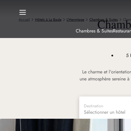
Chambr
Accueil
Hôtels à La Baule
L'Hermitage
Chambres & Suites
Cham
Chambres & Suites
Restauran
5
Le charme et l'orientat
une atmosphère sereine à v
Destination
Sélectionner un hôtel