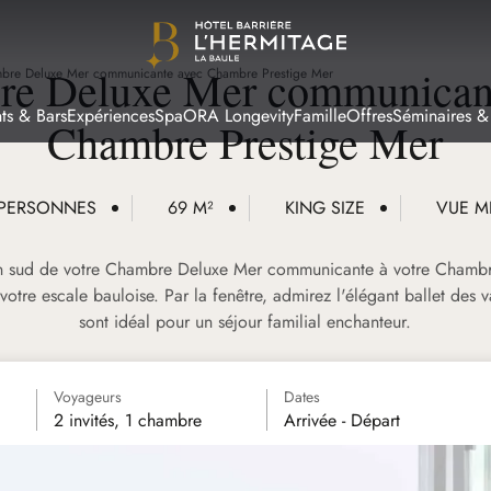
e Deluxe Mer communican
bre Deluxe Mer communicante avec Chambre Prestige Mer
ts & Bars
Expériences
Spa
ORA Longevity
Famille
Offres
Séminaires &
Chambre Prestige Mer
 PERSONNES
69 M²
KING SIZE
VUE M
ion sud de votre Chambre Deluxe Mer communicante à votre Chambr
otre escale bauloise. Par la fenêtre, admirez l'élégant ballet des 
sont idéal pour un séjour familial enchanteur.
Voyageurs
Dates
2 invités, 1 chambre
Arrivée - Départ