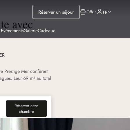
Réserver un séjour
Offrir
FR
te avec
 Événements
Galerie
Cadeaux
ER
e Prestige Mer confèrent
vagues. Leur 69 m² au total
Réserver cette
(nouvel onglet)
chambre