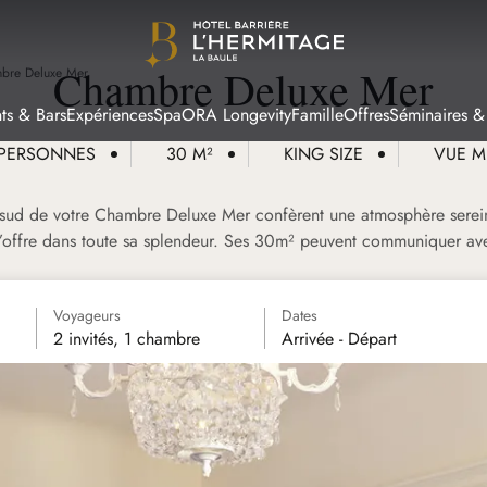
Chambre Deluxe Mer
bre Deluxe Mer
ts & Bars
Expériences
Spa
ORA Longevity
Famille
Offres
Séminaires &
 PERSONNES
30 M²
KING SIZE
VUE M
n sud de votre Chambre Deluxe Mer confèrent une atmosphère serein
 s’offre dans toute sa splendeur. Ses 30m² peuvent communiquer a
Voyageurs
Dates
2 invités, 1 chambre
Arrivée - Départ