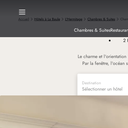
Accueil
Hôtels à La Baule
L'Hermitage
Chambres & Suites
Cham
Chambres & Suites
Restauran
2
Le charme et l'orientatio
Par la fenêtre, l'océan
Destination
Sélectionner un hôtel