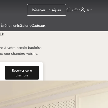
Réserver un séjour
Offrir
FR
 Événements
Galerie
Cadeaux
ER
e à votre escale bauloise.
vec une chambre voisine.
Réserver cette
(nouvel onglet)
chambre