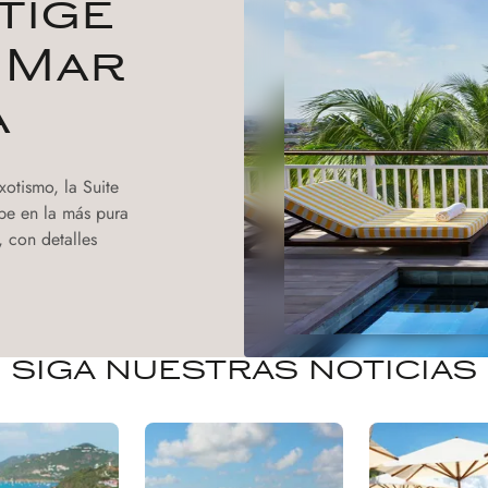
tige
l Mar
a
otismo, la Suite
ibe en la más pura
, con detalles
SIGA NUESTRAS NOTICIAS