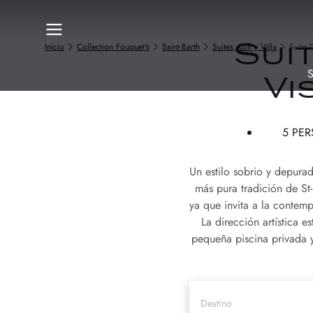
Inicio
Collection Fouquet's
Saint-Barth
Suites, Loft y Villa
Suite 
Sui
S
Vi
5 PE
Un estilo sobrio y depurad
más pura tradición de St-
ya que invita a la contemp
La dirección artística e
pequeña piscina privada y 
Destino