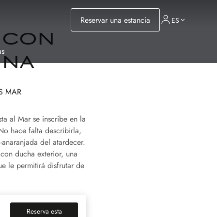
Reservar una estancia
ES
 con
as
ina
AS MAR
ta al Mar se inscribe en la
No hace falta describirla,
-anaranjada del atardecer.
a con ducha exterior, una
e le permitirá disfrutar de
Reserva esta