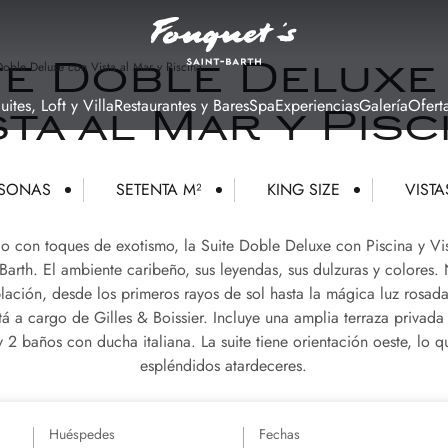
Doble Deluxe con Vista al Mar y Piscina
te Doble Deluxe
uites, Loft y Villa
Restaurantes y Bares
Spa
Experiencias
Galería
Ofert
sta al Mar y Pisc
RSONAS
SETENTA M²
KING SIZE
VIST
o con toques de exotismo, la Suite Doble Deluxe con Piscina y Vis
Barth. El ambiente caribeño, sus leyendas, sus dulzuras y colores. 
lación, desde los primeros rayos de sol hasta la mágica luz rosada
stá a cargo de Gilles & Boissier. Incluye una amplia terraza privad
2 baños con ducha italiana. La suite tiene orientación oeste, lo qu
espléndidos atardeceres.
Huéspedes
Fechas