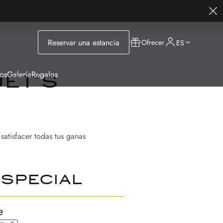
Reservar una estancia
Ofrecer
ES
os
Galería
Regalos
et's
satisfacer todas tus ganas
special
e