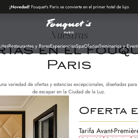
¡Novedad!
Fouquet's Paris se convierte en el primer hotel de lujo
de la avenida más bonita del mundo
Nuestras
ites
Restaurantes y Bares
Experiencias
Spa
Ofertas
Seminarios y Event
rtas en el Fouqu
Paris
 una variedad de ofertas y estancias excepcionales, diseñadas para 
de escapar en la Ciudad de la Luz.
Oferta e
Tarifa Avant-Premièr