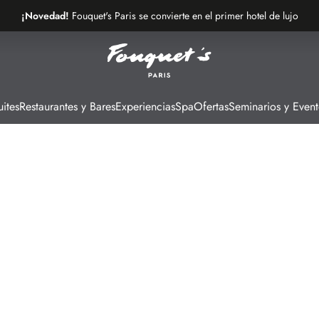
¡Novedad!
Fouquet's Paris se convierte en el primer hotel de lujo
de la avenida más bonita del mundo
ites
Restaurantes y Bares
Experiencias
Spa
Ofertas
Seminarios y Event