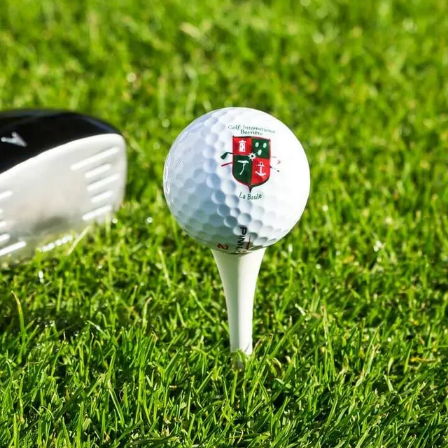
GOLF
Suivre les conseils d'un coach au golf de Domont-
Montmorency, situé à 8 kilomètres du Grand Hôtel
Enghien-les-Bains. Admirer la technique des professionnels
lors des compétitions organisées par l'un des clubs de la
région Île-de-France. Se détendre dans un Club House à la
décoration raffinée. ...
Voir plus