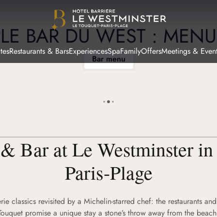
LE BAR DU WEST : MENU
u
tes
Restaurants & Bars
Experiences
Spa
Family
Offers
Meetings & Even
Bar menu
 & Bar at Le Westminster in
Paris-Plage
e classics revisited by a Michelin-starred chef: the restaurants an
Touquet promise a unique stay a stone’s throw away from the beach