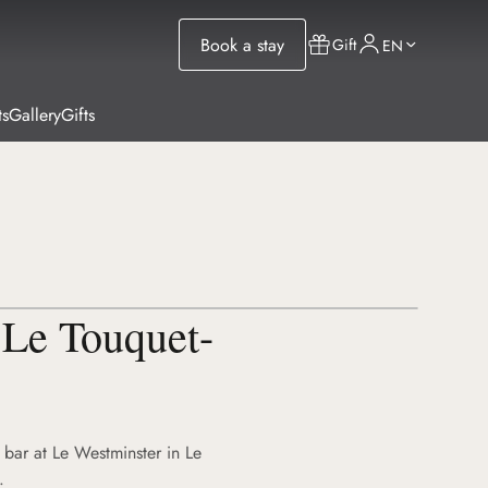
Book a stay
Gift
EN
ts
Gallery
Gifts
 Le Touquet-
d bar at Le Westminster in Le
.