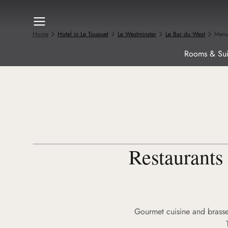
Home
Hotel in Le Touquet
Le Westminster
Le Bar du West
Men
Rooms & Sui
Restaurants
Gourmet cuisine and brasseri