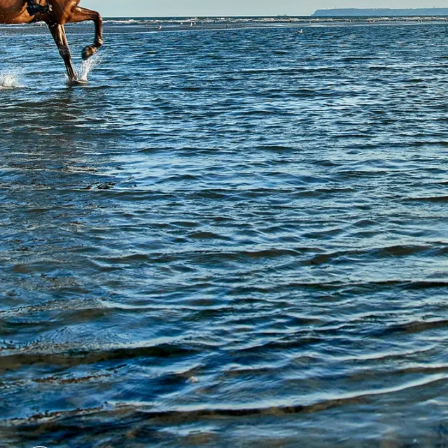
EQUESTRIANISM
Welcome to Le Val Porée, one of France’s most famous
equestrian centers and the venue for the prestigious
Jumping de Dinard CSI 5* come summer. Enjoy Shetland
pony, pony and horse treks and courses, whether you’re a
beginner or seasoned rider. Marvel at the exploits of the
riders competing at ...
See more
Le Grand Hôtel