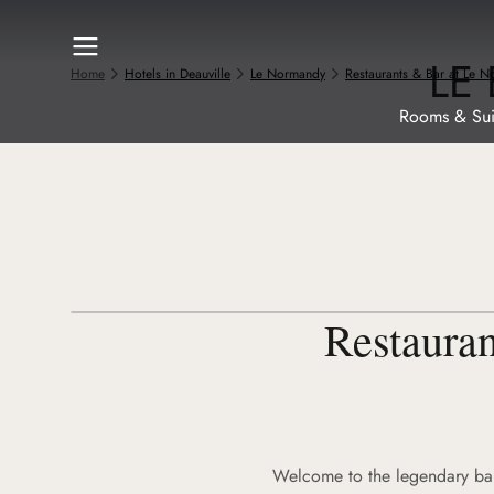
L
E
Home
Hotels in Deauville
Le Normandy
Restaurants & Bar at Le 
Rooms & Sui
Restaura
Welcome to the legendary bar