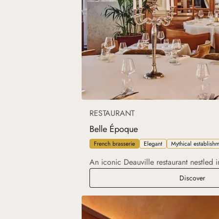
RESTAURANT
Belle Époque
French brasserie
Elegant
Mythical establish
An iconic Deauville restaurant nestled 
Bell
Discover