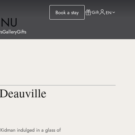
Book a stay
Gift
EN
ENU
ts
Gallery
Gifts
Deauville
Kidman indulged in a glass of