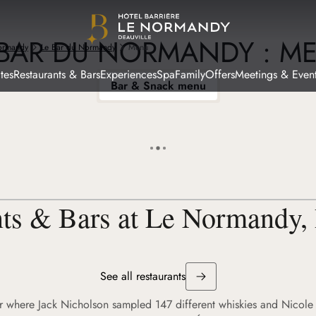
 BAR DU NORMANDY : M
Normandy
Le Bar du Normandy
Menu
tes
Restaurants & Bars
Experiences
Spa
Family
Offers
Meetings & Even
Bar & Snack menu
nts & Bars at Le Normandy, 
See all restaurants
 where Jack Nicholson sampled 147 different whiskies and Nicole 