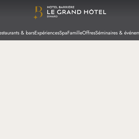
estaurants & bars
Expériences
Spa
Famille
Offres
Séminaires & événem