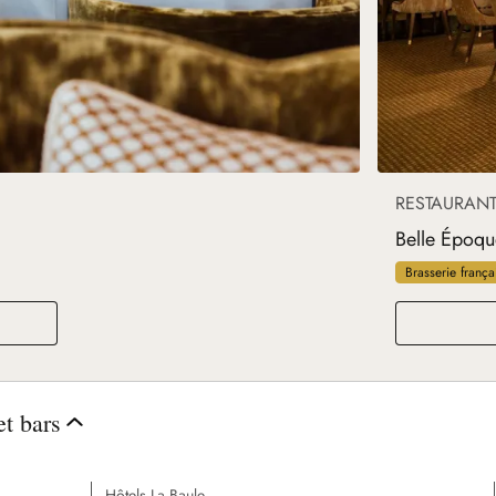
RESTAURAN
Belle Époqu
Brasserie frança
et bars
Hôtels La Baule