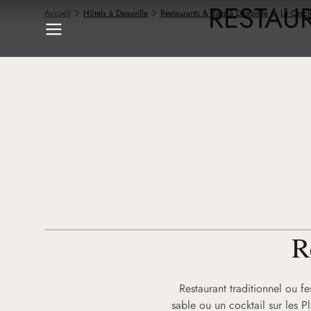
RESTAU
Accueil
Hôtels à Deauville
Restaurants & Bars à Deauville
Le Cercl
R
Restaurant traditionnel ou fe
sable ou un cocktail sur les P