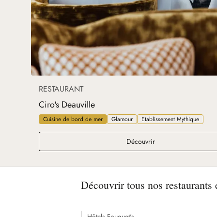
RESTAURANT
Ciro's Deauville
Cuisine de bord de mer
Glamour
Etablissement Mythique
Ciro's Deauville
Découvrir
Découvrir tous nos restaurants 
Hôtels Fouquet's