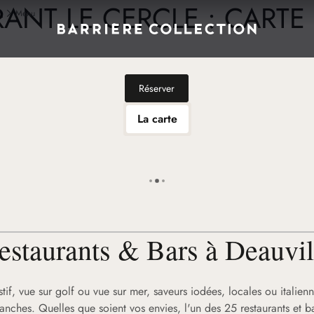
RANT LE CERCLE : CARTE
e
Menu
Réserver
La carte
estaurants & Bars à Deauvil
stif, vue sur golf ou vue sur mer, saveurs iodées, locales ou italien
lanches. Quelles que soient vos envies, l'un des 25 restaurants et b