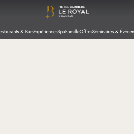
estaurants & Bars
Expériences
Spa
Famille
Offres
Séminaires & Événe