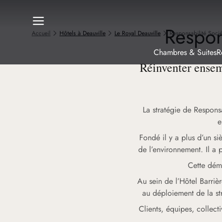
Respon
Accueil
Hôtels à Deauville
Le Royal Deauville
Responsabilité Socié
Chambres & Suites
R
Réinventer ensem
La stratégie de Responsa
e
Fondé il y a plus d’un s
de l’environnement. Il a 
Cette dém
Au sein de l’Hôtel Barriè
au déploiement de la str
Clients, équipes, collect