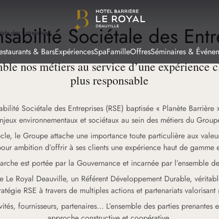
sabilité Sociétale des Entr
tale des Entreprises
estaurants & Bars
Expériences
Spa
Famille
Offres
Séminaires & Événe
ble nos métiers au service d’une expérience cl
plus responsable
bilité Sociétale des Entreprises (RSE) baptisée « Planète Barrière »,
njeux environnementaux et sociétaux au sein des métiers du Group
iècle, le Groupe attache une importance toute particulière aux valeu
pour ambition d’offrir à ses clients une expérience haut de gamme 
arche est portée par la Gouvernance et incarnée par l’ensemble de
re Le Royal Deauville, un Référent Développement Durable, véritab
atégie RSE à travers de multiples actions et partenariats valorisant n
ivités, fournisseurs, partenaires… L’ensemble des parties prenante
approche constructive et coopérative.