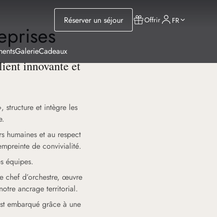
Réserver un séjour
Offrir
FR
eprises
ments
Galerie
Cadeaux
ient innovante et
 structure et intègre les
e.
rs humaines et au respect
empreinte de convivialité.
s équipes.
le chef d’orchestre, œuvre
otre ancrage territorial.
s est embarqué grâce à une