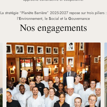
La stratégie “Planète Barrière” 2025-2027 repose sur trois piliers :
l’
E
nvironnement, le
S
ocial et la
G
ouvernance
Nos engagements