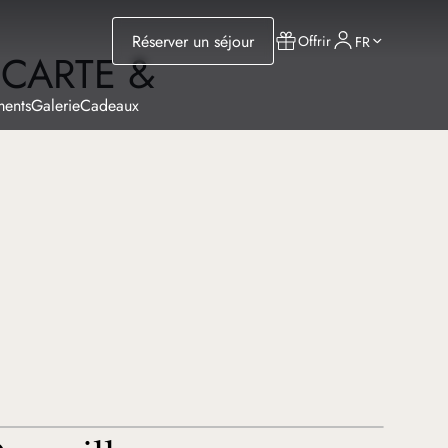
Réserver un séjour
Offrir
FR
 CARTE &
ments
Galerie
Cadeaux