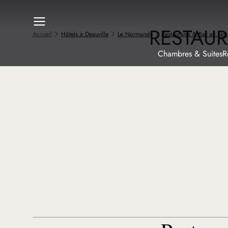
RESTAUR
Accueil
Hôtels à Deauville
Le Normandy
Restaurants & Bar au No
Chambres & Suites
R