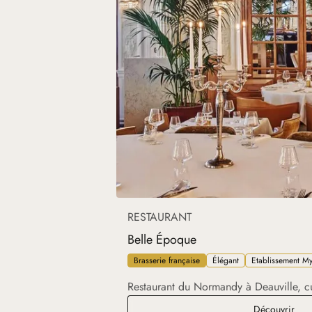
RESTAURANT
Belle Époque
Brasserie française
Élégant
Etablissement My
Restaurant du Normandy à Deauville, c
Bell
Découvrir