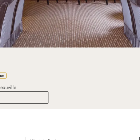
que
eauville
Bar du Normandy