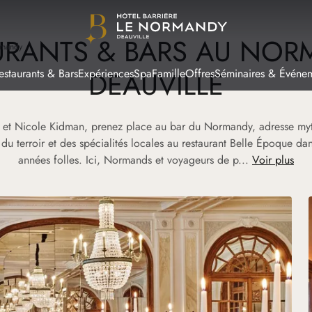
URANTS & BARS AU NOR
rmandy
DEAUVILLE
estaurants & Bars
Expériences
Spa
Famille
Offres
Séminaires & Événe
n et Nicole Kidman, prenez place au bar du Normandy, adresse myt
s du terroir et des spécialités locales au restaurant Belle Époque d
années folles. Ici, Normands et voyageurs de p...
Voir plus