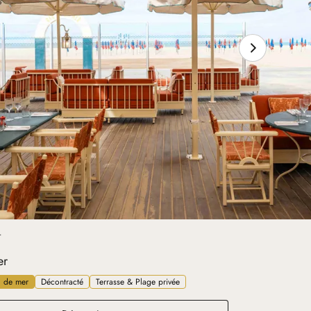
T
er
d de mer
Décontracté
Terrasse & Plage privée