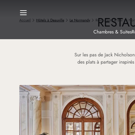
RESTA
Accueil
Hôtels à Deauville
Le Normandy
Restaurants & Bar au No
Chambres & Suites
R
Sur les pas de Jack Nicholso
des plats à partager inspiré