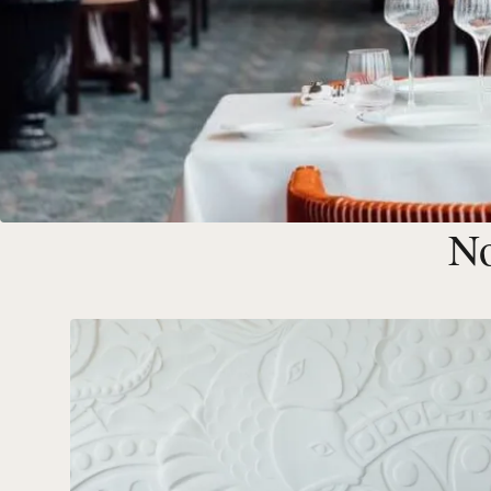
No
Nos Restaurants et Bars à Dea
Plus de 20 Restaurants & Bars Barrière animent la place D
mêlant tradition et innovation dans des cadres exceptionn
Voir tous nos restaurants