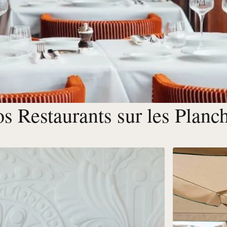
s Restaurants sur les Planc
uville
eauvillaise,
els.