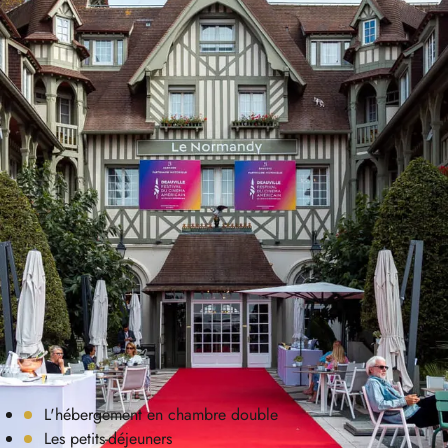
ESCAPADE FESTIVAL
Culture
À l’occasion du Festival du Cinéma Américain,
vivez un séjour d’exception, entre les 4 et 12
septembre 2026, au Normandy ou au Royal
Deauville avec l’offre Escapade Festival.
Cette offre comprend
L'hébergement en chambre double
Les petits-déjeuners