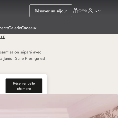
Réserver un séjour
Offrir
FR
ments
Galerie
Cadeaux
LLE
ssant salon séparé avec
 Junior Suite Prestige est
Réserver cette
(nouvel onglet)
chambre