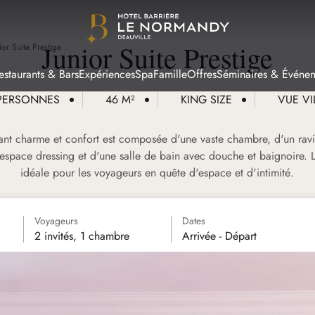
Junior Suite Prestige
ior Suite Prestige
estaurants & Bars
Expériences
Spa
Famille
Offres
Séminaires & Événe
PERSONNES
46 M²
KING SIZE
VUE VI
nt charme et confort est composée d'une vaste chambre, d'un ravi
espace dressing et d'une salle de bain avec douche et baignoire. La
idéale pour les voyageurs en quête d'espace et d'intimité.
Voyageurs
Dates
2 invités, 1 chambre
Arrivée - Départ