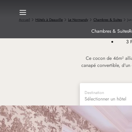
Accueil
Hôtels à Deauville
Le Normandy
Chambres & Suites
Jun
Chambres & Suites
R
3 
Ce cocon de 46m² allia
canapé convertible, d'un 
Destination
Sélectionner un hôtel