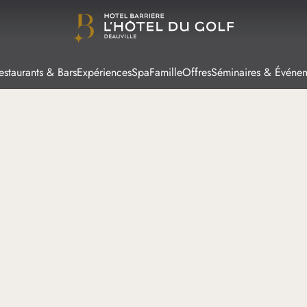
estaurants & Bars
Expériences
Spa
Famille
Offres
Séminaires & Événe