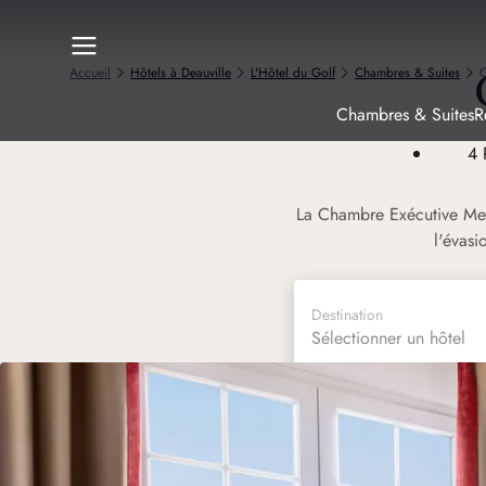
Accueil
Hôtels à Deauville
L'Hôtel du Golf
Chambres & Suites
C
Chambres & Suites
R
4
La Chambre Exécutive Mer 
l'évas
Destination
Sélectionner un hôtel