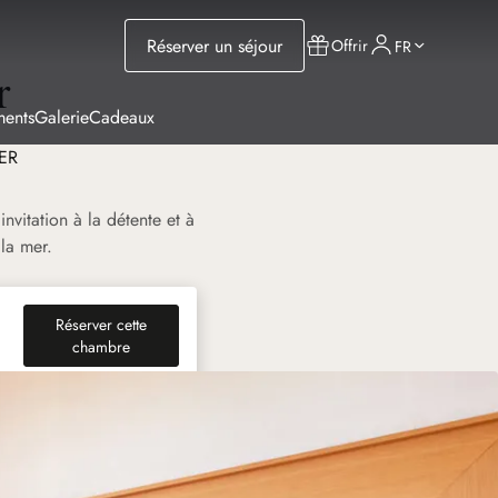
Réserver un séjour
Offrir
FR
r
ments
Galerie
Cadeaux
ER
vitation à la détente et à
la mer.
Réserver cette
(nouvel onglet)
chambre