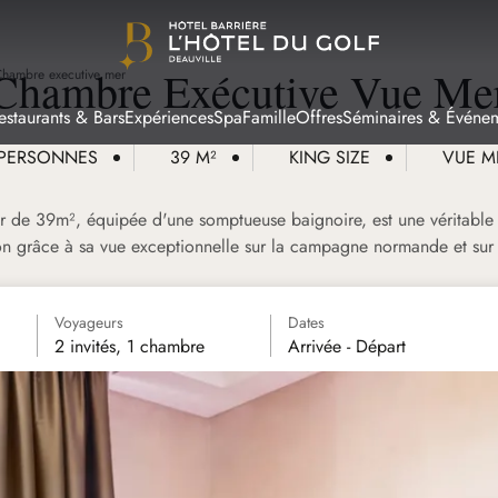
Chambre Exécutive Vue Me
hambre executive mer
estaurants & Bars
Expériences
Spa
Famille
Offres
Séminaires & Événe
 PERSONNES
39 M²
KING SIZE
VUE M
de 39m², équipée d'une somptueuse baignoire, est une véritable in
ion grâce à sa vue exceptionnelle sur la campagne normande et sur 
Voyageurs
Dates
2 invités, 1 chambre
Arrivée - Départ