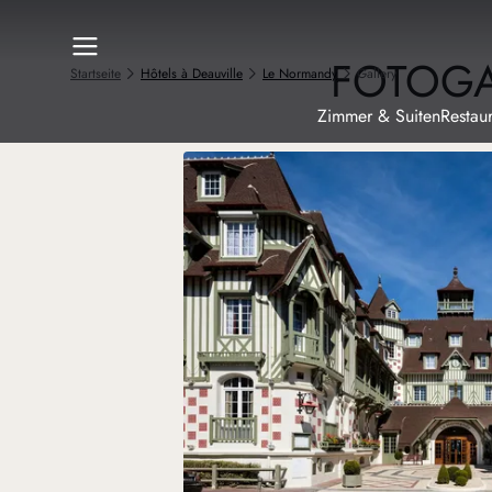
FOTOGA
Startseite
Hôtels à Deauville
Le Normandy
Gallery
Zimmer & Suiten
Restau