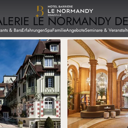
LERIE LE NORMANDY DE
rants & Bars
Erfahrungen
Spa
Familie
Angebote
Seminare & Veranstal