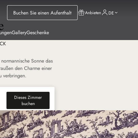
Buchen Sie einen Aufenthalt
Anbieten
DE
e
tungen
Gallery
Geschenke
ICK
ie normannische Sonne das
raußen den Charme einer
u verbringen.
Dieses Zimmer
(neuen Tab)
buchen