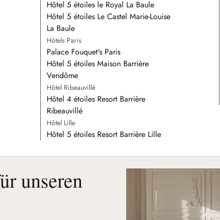
Hôtel 5 étoiles le Royal La Baule
Hôtel 5 étoiles Le Castel Marie-Louise
La Baule
Hôtels Paris
Palace Fouquet's Paris
Hôtel 5 étoiles Maison Barrière
Vendôme
Hôtel Ribeauvillé
Hôtel 4 étoiles Resort Barrière
Ribeauvillé
Hôtel Lille
Hôtel 5 étoiles Resort Barrière Lille
für unseren