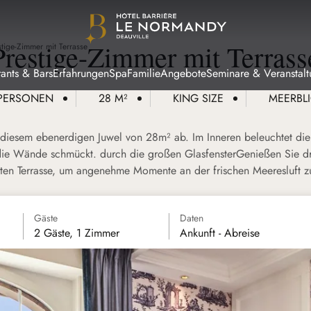
Prestige-Zimmer mit Terrass
stige-Zimmer mit Terrasse
rants & Bars
Erfahrungen
Spa
Familie
Angebote
Seminare & Veranstal
 PERSONEN
28 M²
KING SIZE
MEERBL
n diesem ebenerdigen Juwel von 28m² ab. Im Inneren beleuchtet d
 die Wände schmückt.
durch die großen Glasfenster
Genießen Sie d
ten Terrasse, um angenehme Momente an der frischen Meeresluft z
Gäste
Daten
2 Gäste, 1 Zimmer
Ankunft - Abreise