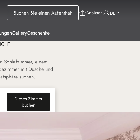
Buchen Sie einen Aufenthalt
Anbieten
DE
tungen
Gallery
Geschenke
ICHT
n Schlafzimmer, einem
adezimmer mit Dusche und
vatsphäre suchen.
Dieses Zimmer
(neuen Tab)
buchen