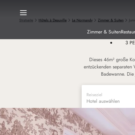
Stratseite
Hôtels à Deauville
Le Normandy
Zimmer & Suiten
Juni
Zimmer & Suiten
Restau
3 P
Dieses 46m² große Ko
entzückenden separaten 
Badewanne. Die J
Reiseziel
Hotel auswählen