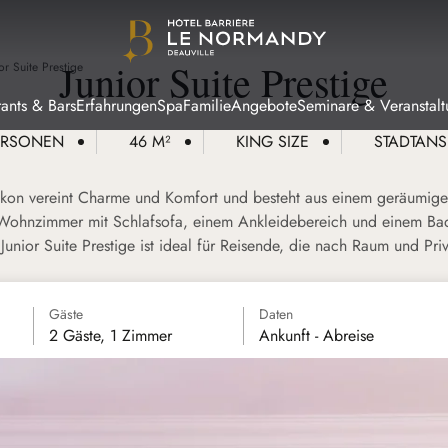
Junior Suite Prestige
or Suite Prestige
rants & Bars
Erfahrungen
Spa
Familie
Angebote
Seminare & Veranstal
ERSONEN
46 M²
KING SIZE
STADTANS
kon vereint Charme und Komfort und besteht aus einem geräumige
Wohnzimmer mit Schlafsofa, einem Ankleidebereich und einem B
unior Suite Prestige ist ideal für Reisende, die nach Raum und Pri
Gäste
Daten
2 Gäste, 1 Zimmer
Ankunft - Abreise