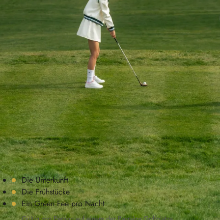
GOLF-ABENTEUER
Sport
Genießen Sie das Golfspiel in einem unserer
Barrière Golfclubs in Deauville oder Saint-Julien.
Dieser Aufenthalt beinhaltet
Die Unterkunft
Die Frühstücke
Ein Green Fee pro Nacht
Gültig pro Person auf einem der Barrière Golfplätze.