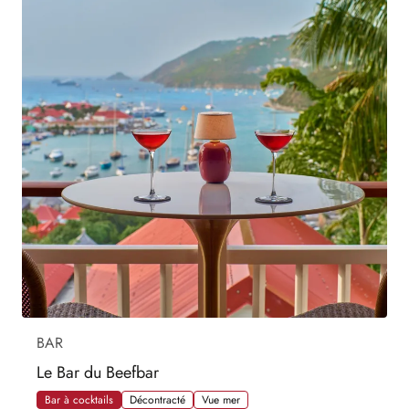
BAR
Le Bar du Beefbar
Bar à cocktails
Décontracté
Vue mer