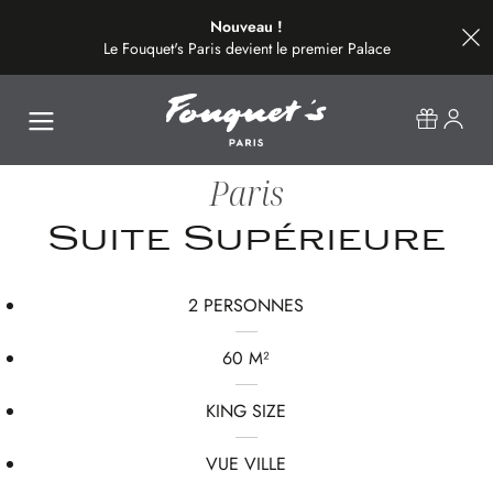
Nouveau !
Le Fouquet's Paris devient le premier Palace
de la plus belle avenue du monde.
Paris
Suite Supérieure
2 PERSONNES
60 M²
KING SIZE
VUE VILLE