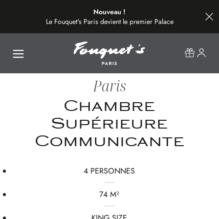
Nouveau !
Le Fouquet's Paris devient le premier Palace
de la plus belle avenue du monde.
Paris
Chambre
Supérieure
Communicante
4 PERSONNES
74 M²
KING SIZE