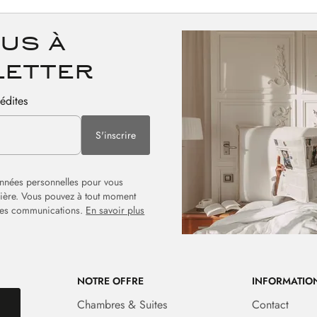
us à
letter
nédites
S'inscrire
onnées personnelles pour vous
rrière. Vous pouvez à tout moment
 les communications.
En savoir plus
NOTRE OFFRE
INFORMATIO
Chambres & Suites
Contact