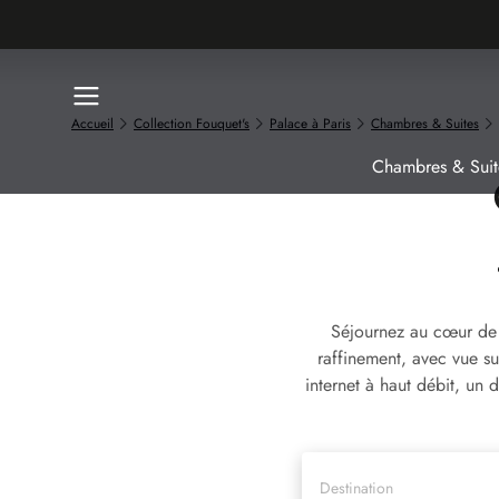
Accueil
Collection Fouquet's
Palace à Paris
Chambres & Suites
Chambres & Suit
Séjournez au cœur de 
raffinement, avec vue su
internet à haut débit, un
Destination