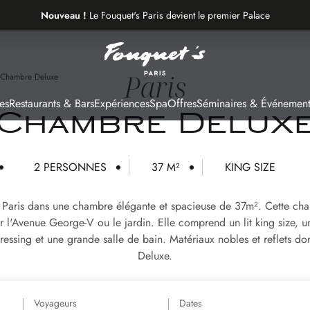
Nouveau !
Le Fouquet's Paris devient le premier Palace
de la plus belle avenue du monde.
Paris
Chambre Deluxe
es
Restaurants & Bars
Expériences
Spa
Offres
Séminaires & Événement
Chambre Delux
2 PERSONNES
37 M²
KING SIZE
Paris dans une chambre élégante et spacieuse de 37m². Cette cha
r l'Avenue George-V ou le jardin. Elle comprend un lit king size,
 dressing et une grande salle de bain. Matériaux nobles et reflets d
Deluxe.
Voyageurs
Dates