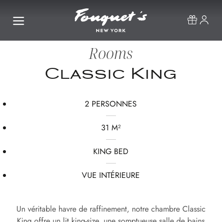
Rooms
Classic King
2 PERSONNES
31 M²
KING BED
VUE INTÉRIEURE
Un véritable havre de raffinement, notre chambre Classic
King offre un lit king-size, une somptueuse salle de bains