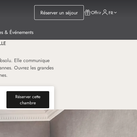
Réserver un séjour
Offrir
FR
es & Événements
LLE
 absolu. Elle communique
Cannes. Ouvrez les grandes
nes.
Réserver cette
(nouvel onglet)
chambre