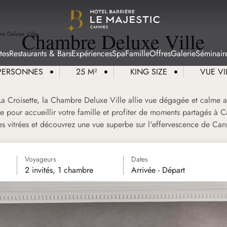
Chambre Deluxe Ville
e Deluxe Ville
tes
Restaurants & Bars
Expériences
Spa
Famille
Offres
Galerie
Séminair
PERSONNES
25 M²
KING SIZE
VUE VI
r La Croisette, la Chambre Deluxe Ville allie vue dégagée et calme
e pour accueillir votre famille et profiter de moments partagés à 
es vitrées et découvrez une vue superbe sur l'effervescence de Can
Voyageurs
Dates
2 invités, 1 chambre
Arrivée - Départ