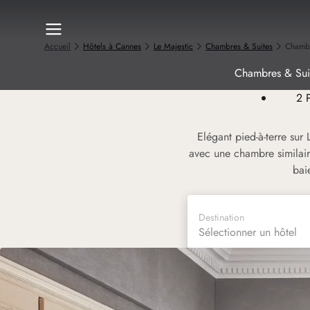
Accueil
Hôtels à Cannes
Le Majestic
Chambres & Suites
Chambr
Chambres & Sui
2 
Elégant pied-à-terre su
avec une chambre similair
bai
Destination
Sélectionner un hôtel