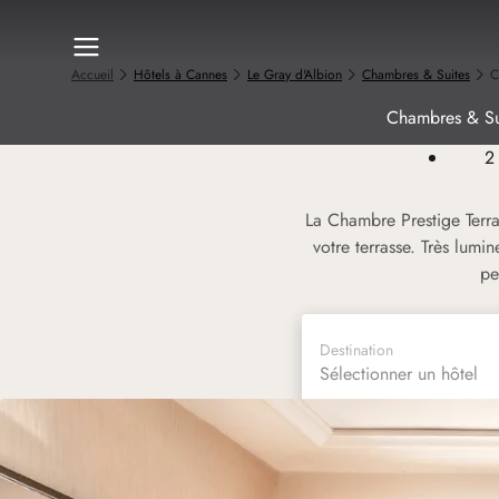
Accueil
Hôtels à Cannes
Le Gray d'Albion
Chambres & Suites
C
Chambres & Su
2
La Chambre Prestige Terras
votre terrasse. Très lum
pe
Destination
Sélectionner un hôtel