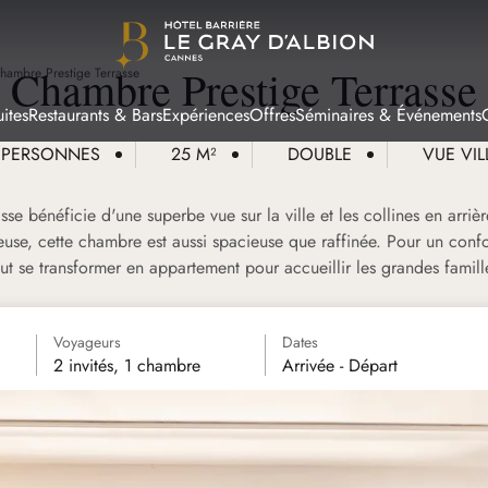
Chambre Prestige Terrasse
hambre Prestige Terrasse
ites
Restaurants & Bars
Expériences
Offres
Séminaires & Événements
 PERSONNES
25 M²
DOUBLE
VUE VIL
se bénéficie d'une superbe vue sur la ville et les collines en arriè
ineuse, cette chambre est aussi spacieuse que raffinée. Pour un conf
ut se transformer en appartement pour accueillir les grandes famill
Voyageurs
Dates
2 invités, 1 chambre
Arrivée - Départ