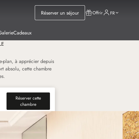
Réserver un séjour
Offrir
FR
Galerie
Cadeaux
LE
re-plan, à apprécier depuis
ort absolu, cette chambre
es.
Réserver cette
(nouvel onglet)
chambre