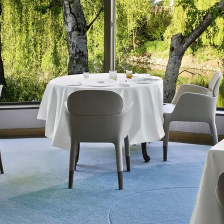
AUBERGE DE L'ILL
Boasting two Michelin stars, this restaurant offers refined
cuisine in an elegant, authentic atmosphere where Chef
Marc Haeberlin leads you on a gourmet journey deep into
the heart of Alsace.
Practical information
+33 (0)3 89 71 89 00
2 rue de Collonges au Mont d'Or
68970 Illhaeusern